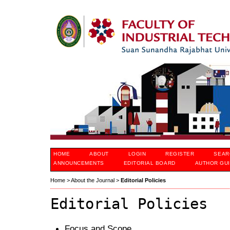
HOME
ABOUT
LOGIN
REGISTER
SEAR
ANNOUNCEMENTS
EDITORIAL BOARD
AUTHOR GUI
Home
>
About the Journal
>
Editorial Policies
Editorial Policies
Focus and Scope